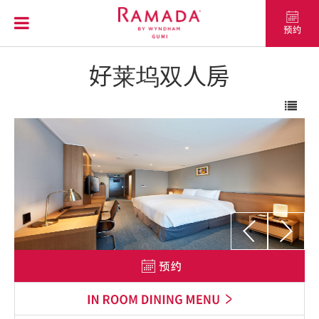
好莱坞双人房